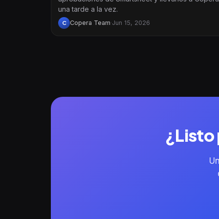
una tarde a la vez.
Copera Team
·
Jun 15, 2026
C
¿Listo
Un