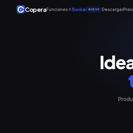
Copera
Funciones
Bankai
Descargar
Prec
NUEVO
Ide
Produc