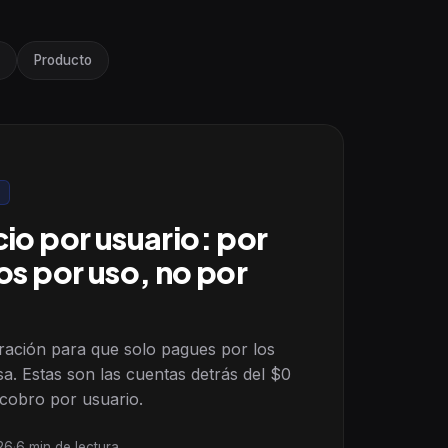
Producto
O
ecio por usuario: por
s por uso, no por
ración para que solo pagues por los
a. Estas son las cuentas detrás del $0
l cobro por usuario.
26
·
6 min de lectura