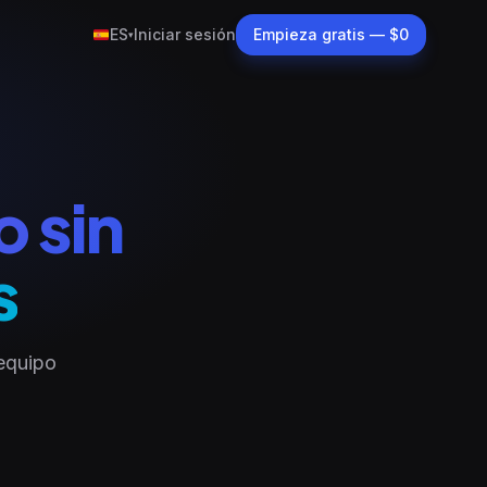
ES
Iniciar sesión
Empieza gratis — $0
▾
o sin
s
 equipo