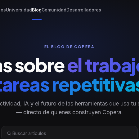
ios
Universidad
Blog
Comunidad
Desarrolladores
EL BLOG DE COPERA
as sobre
el trabaj
tareas repetitiva
tividad, IA y el futuro de las herramientas que usa tu
— directo de quienes construyen Copera.