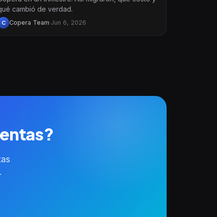
qué cambió de verdad.
Copera Team
·
Jun 6, 2026
C
ientas?
tas
.