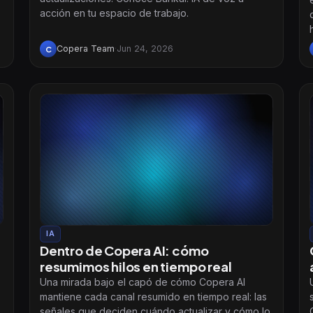
acción en tu espacio de trabajo.
Copera Team
·
Jun 24, 2026
C
IA
Dentro de Copera AI: cómo
resumimos hilos en tiempo real
Una mirada bajo el capó de cómo Copera AI
mantiene cada canal resumido en tiempo real: las
,
señales que deciden cuándo actualizar y cómo lo