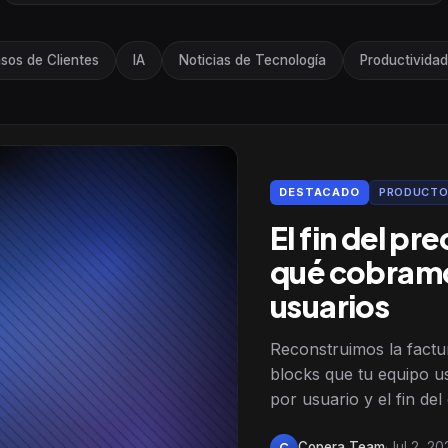
sos de Clientes
IA
Noticias de Tecnología
Productividad
DESTACADO
PRODUCT
El fin del pr
qué cobramo
usuarios
Reconstruimos la factu
blocks que tu equipo us
por usuario y el fin de
Copera Team
·
Jul 2, 20
C