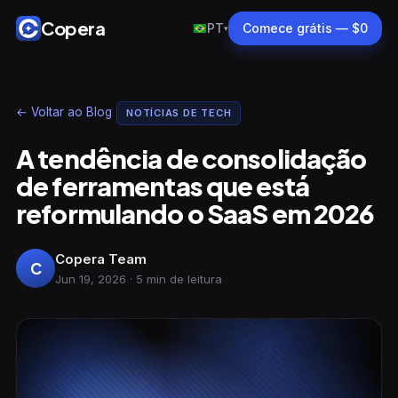
Copera
PT
Comece grátis — $0
▾
← Voltar ao Blog
NOTÍCIAS DE TECH
A tendência de consolidação
de ferramentas que está
reformulando o SaaS em 2026
Copera Team
C
Jun 19, 2026 · 5 min de leitura